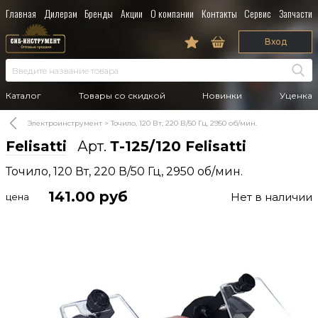
Главная
Дилерам
Бренды
Акции
О компании
Контакты
Сервис
Запчасти
Вход
Каталог
Товары со скидкой
Новинки
Уценка
Электроинструмент
Точило, 120 Вт, 220 В/50 Гц, 2950 об/мин.
Felisatti
Арт.
Т-125/120 Felisatti
Точило, 120 Вт, 220 В/50 Гц, 2950 об/мин.
141.00
руб
Нет в наличии
цена