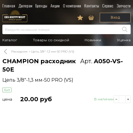
Главная
Дилерам
Бренды
Акции
О компании
Контакты
Сервис
Запчасти
Вход
Каталог
Товары со скидкой
Новинки
Уценка
Расходник
Цепь 3/8"-1,3 мм-50 PRO (VS)
CHAMPION расходник
Арт.
A050-VS-
50E
Цепь 3/8"-1,3 мм-50 PRO (VS)
Хит
20.00
руб
цена
В наличии