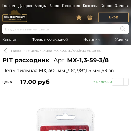
Главная
Дилерам
Бренды
Акции
О компании
Контакты
Сервис
Запчасти
Вход
Каталог
Товары со скидкой
Новинки
Уценка
Расходник
Цепь пильная МХ, 400мм.,/16",3/8",1,3 мм.,59 зв.
PIT расходник
Арт.
MX-1,3-59-3/8
Цепь пильная МХ, 400мм.,/16",3/8",1,3 мм.,59 зв.
17.00
руб
цена
В наличии