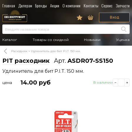
Главная
Дилерам
Бренды
Акции
О компании
Контакты
Сервис
Запчасти
Вход
Каталог
Товары со скидкой
Новинки
Уценка
Расходник
Удлинитель для бит P.I.T. 150 мм.
PIT расходник
Арт.
ASDR07-SS150
Удлинитель для бит P.I.T. 150 мм.
14.00
руб
цена
В наличии