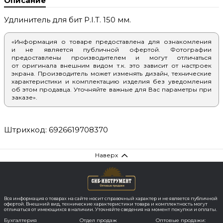
Описание
Удлинитель для бит P.I.T. 150 мм.
«Информация о товаре предоставлена для ознакомления
и не является публичной офертой. Фотографии
предоставлены производителем и могут отличаться
от оригинала внешним видом т.к. это зависит от настроек
экрана. Производитель может изменять дизайн, технические
характеристики и комплектацию изделия без уведомления
об этом продавца. Уточняйте важные для Вас параметры при
заказе».
Штрихкод: 6926619708370
Наверх
Вся информация о товарах на сайте носит справочный характер и не является публичной
офертой. Внешний вид, технические характеристики товара и комплектность могут
отличаться от имеющихся в наличии. Уточняйте сведения на момент покупки и оплаты.
Бухгалтерия
Отдел продаж
Оптовые продажи: