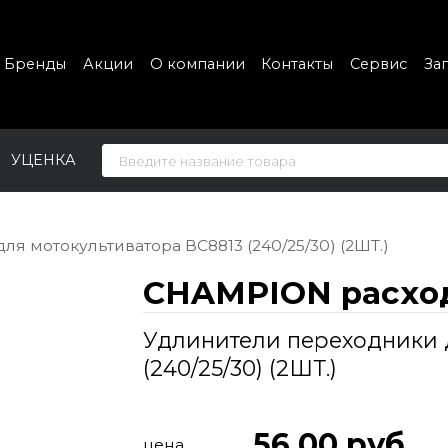
Бренды
Акции
О компании
Контакты
Сервис
За
УЦЕНКА
я мотокультиватора ВС8813 (240/25/30) (2ШТ.)
CHAMPION расхо
Удлинители переходники 
(240/25/30) (2ШТ.)
56.00
руб
цена