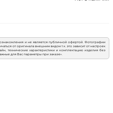
 ознакомления и не является публичной офертой. Фотографии
аться от оригинала внешним видом т.к. это зависит от настроек
айн, технические характеристики и комплектацию изделия без
ажные для Вас параметры при заказе».