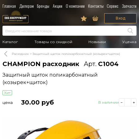
Главная
Дилерам
Бренды
Акции
О компании
Контакты
Сервис
Запчасти
Вход
Каталог
Товары со скидкой
Новинки
Уценка
Расходник
Защитный щиток поликарбонатный (козырек+щиток)
CHAMPION расходник
Арт.
C1004
Защитный щиток поликарбонатный
(козырек+щиток)
Хит
30.00
руб
цена
В наличии