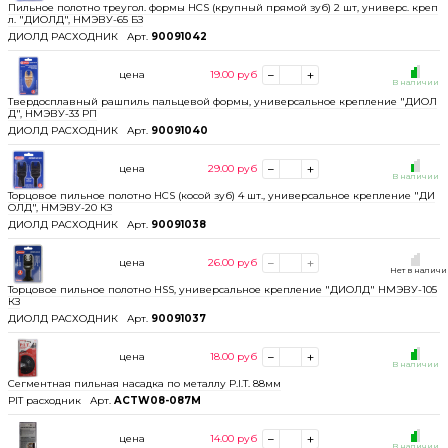
Пильное полотно треугол. формы HCS (крупный прямой зуб) 2 шт, универс. креп
л. "ДИОЛД", НМЭВУ-65 БЗ
ДИОЛД РАСХОДНИК
Арт.
90091042
цена
19.00
руб
В наличии
Твердосплавный рашпиль пальцевой формы, универсальное крепление "ДИОЛ
Д", НМЭВУ-33 РП
ДИОЛД РАСХОДНИК
Арт.
90091040
цена
29.00
руб
В наличии
Торцовое пильное полотно HCS (косой зуб) 4 шт., универсальное крепление "ДИ
ОЛД", НМЭВУ-20 КЗ
ДИОЛД РАСХОДНИК
Арт.
90091038
цена
26.00
руб
Нет в налич
Торцовое пильное полотно HSS, универсальное крепление "ДИОЛД" НМЭВУ-105
КЗ
ДИОЛД РАСХОДНИК
Арт.
90091037
цена
18.00
руб
В наличии
Сегментная пильная насадка по металлу P.I.T. 88мм
PIT расходник
Арт.
ACTW08-087M
цена
14.00
руб
В наличии