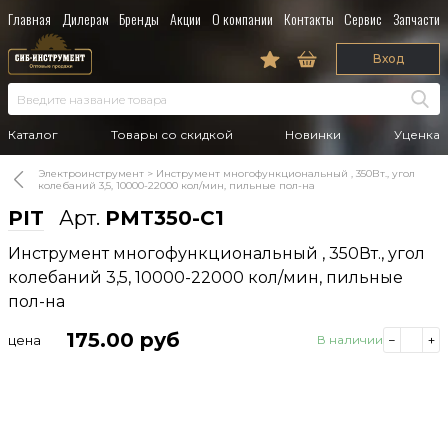
Главная
Дилерам
Бренды
Акции
О компании
Контакты
Сервис
Запчасти
Вход
Каталог
Товары со скидкой
Новинки
Уценка
Электроинструмент
Инструмент многофункциональный , 350Вт., угол
колебаний 3,5, 10000-22000 кол/мин, пильные пол-на
PIT
Арт.
PMT350-C1
Инструмент многофункциональный , 350Вт., угол
колебаний 3,5, 10000-22000 кол/мин, пильные
пол-на
175.00
руб
цена
В наличии