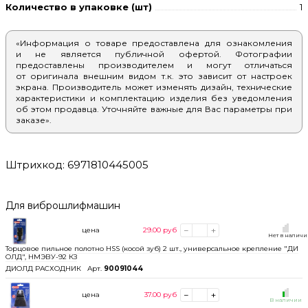
Количество в упаковке (шт)
1
«Информация о товаре предоставлена для ознакомления
и не является публичной офертой. Фотографии
предоставлены производителем и могут отличаться
от оригинала внешним видом т.к. это зависит от настроек
экрана. Производитель может изменять дизайн, технические
характеристики и комплектацию изделия без уведомления
об этом продавца. Уточняйте важные для Вас параметры при
заказе».
Штрихкод: 6971810445005
Для виброшлифмашин
цена
29.00
руб
Нет в налич
Торцовое пильное полотно HSS (косой зуб) 2 шт., универсальное крепление "ДИ
ОЛД", НМЭВУ-92 КЗ
ДИОЛД РАСХОДНИК
Арт.
90091044
цена
37.00
руб
В наличии