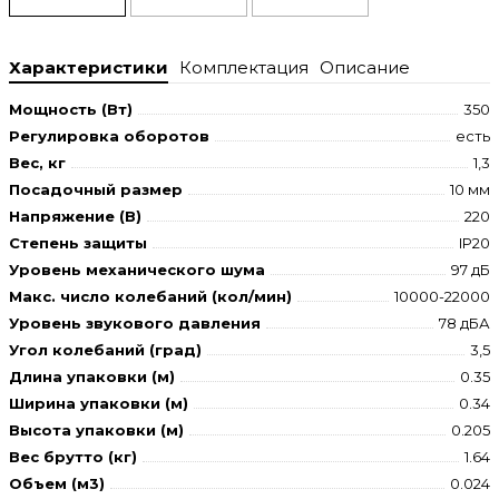
Характеристики
Комплектация
Описание
Мощность (Вт)
350
Регулировка оборотов
есть
Вес, кг
1,3
Посадочный размер
10 мм
Напряжение (В)
220
Степень защиты
IP20
Уровень механического шума
97 дБ
Макс. число колебаний (кол/мин)
10000-22000
Уровень звукового давления
78 дБА
Угол колебаний (град)
3,5
Длина упаковки (м)
0.35
Ширина упаковки (м)
0.34
Высота упаковки (м)
0.205
Вес брутто (кг)
1.64
Объем (м3)
0.024