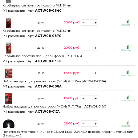
Карбидное сегментное полотно P.I.T. 64мм
PIT расходник
Арт.
ACTW08-064C
цена
20.00
руб
В наличии
Карбидное сегментное полотно P.I.T. 87мм
PIT расходник
Арт.
ACTW08-087C
цена
20.00
руб
В наличии
Карбидное полотно пальцевой формы P.I.T. 35мм
PIT расходник
Арт.
ACTW08-035C
цена
85.00
руб
В наличии
Набор насадок для реноваторов (МФИ) P.I.T. 8шт (ACTW08-008A)
PIT расходник
Арт.
ACTW08-008A
цена
85.00
руб
В наличии
Набор насадок для реноваторов (МФИ) P.I.T. 17шт (ACTW08-017A)
PIT расходник
Арт.
ACTW08-017A
цена
26.00
руб
В наличии
Полотно сегментное,пильное HCS для МЭВ-0,34 МФ, дерево, пластик, мяг.металл,
(2 насадки )