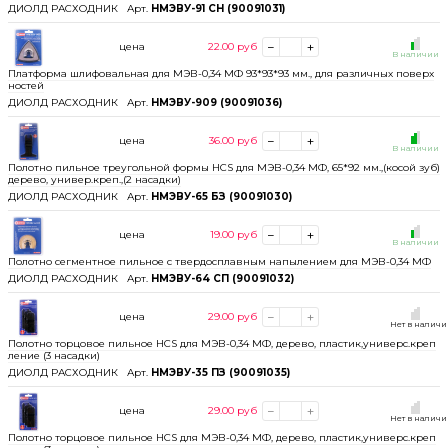
ДИОЛД РАСХОДНИК
Арт.
НМЭВУ-91 СН (90091031)
цена
22.00
руб
В наличии
Платформа шлифовальная для МЭВ-0,34 МФ 93*93*93 мм., для различных поверх
ностей
ДИОЛД РАСХОДНИК
Арт.
НМЭВУ-909 (90091036)
цена
36.00
руб
В наличии
Полотно пильное треугольной формы HCS для МЭВ-0,34 МФ, 65*92 мм.,(косой зуб)
дерево, универ.креп.,(2 насадки)
ДИОЛД РАСХОДНИК
Арт.
НМЭВУ-65 БЗ (90091030)
цена
19.00
руб
В наличии
Полотно сегментное пильное с твердосплавным напылением для МЭВ-0,34 МФ
ДИОЛД РАСХОДНИК
Арт.
НМЭВУ-64 СП (90091032)
цена
29.00
руб
Нет в налич
Полотно торцовое пильное HCS для МЭВ-0,34 МФ, дерево, пластик,универс.креп
ление (3 насадки)
ДИОЛД РАСХОДНИК
Арт.
НМЭВУ-35 ПЗ (90091035)
цена
29.00
руб
Нет в налич
Полотно торцовое пильное HCS для МЭВ-0,34 МФ, дерево, пластик,универс.креп