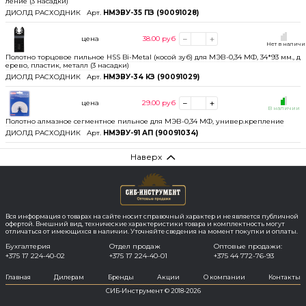
ление (3 насадки)
ДИОЛД РАСХОДНИК
Арт.
НМЭВУ-35 ПЗ (90091028)
цена
38.00
руб
Нет в налич
Полотно торцовое пильное HSS Bi-Metal (косой зуб) для МЭВ-0,34 МФ, 34*93 мм., д
ерево, пластик, металл (3 насадки)
ДИОЛД РАСХОДНИК
Арт.
НМЭВУ-34 КЗ (90091029)
цена
29.00
руб
В наличии
Полотно алмазное сегментное пильное для МЭВ-0,34 МФ, универ.крепление
ДИОЛД РАСХОДНИК
Арт.
НМЭВУ-91 АП (90091034)
Наверх
Вся информация о товарах на сайте носит справочный характер и не является публичной
офертой. Внешний вид, технические характеристики товара и комплектность могут
отличаться от имеющихся в наличии. Уточняйте сведения на момент покупки и оплаты.
Бухгалтерия
Отдел продаж
Оптовые продажи:
+375 17 224-40-02
+375 17 224-40-01
+375 44 772-76-93
Главная
Дилерам
Бренды
Акции
О компании
Контакты
СИБ-Инструмент © 2018-2026