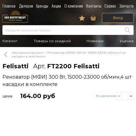
Главная
Дилерам
Бренды
Акции
О компании
Контакты
Сервис
Запчасти
Вход
Каталог
Товары со скидкой
Новинки
Уценка
Электроинструмент
Реноватор (МФИ) 300 Вт, 15000-23000 об/мин,4 шт
насадки в комплекте
Felisatti
Арт.
FT2200 Felisatti
Реноватор (МФИ) 300 Вт, 15000-23000 об/мин,4 шт
насадки в комплекте
164.00
руб
цена
В наличии