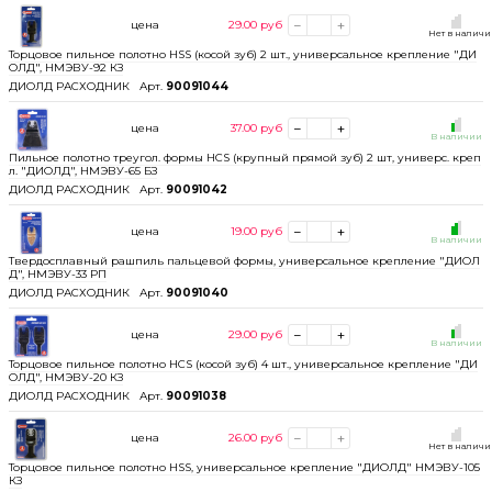
цена
29.00
руб
Нет в налич
Торцовое пильное полотно HSS (косой зуб) 2 шт., универсальное крепление "ДИ
ОЛД", НМЭВУ-92 КЗ
ДИОЛД РАСХОДНИК
Арт.
90091044
цена
37.00
руб
В наличии
Пильное полотно треугол. формы HCS (крупный прямой зуб) 2 шт, универс. креп
л. "ДИОЛД", НМЭВУ-65 БЗ
ДИОЛД РАСХОДНИК
Арт.
90091042
цена
19.00
руб
В наличии
Твердосплавный рашпиль пальцевой формы, универсальное крепление "ДИОЛ
Д", НМЭВУ-33 РП
ДИОЛД РАСХОДНИК
Арт.
90091040
цена
29.00
руб
В наличии
Торцовое пильное полотно HCS (косой зуб) 4 шт., универсальное крепление "ДИ
ОЛД", НМЭВУ-20 КЗ
ДИОЛД РАСХОДНИК
Арт.
90091038
цена
26.00
руб
Нет в налич
Торцовое пильное полотно HSS, универсальное крепление "ДИОЛД" НМЭВУ-105
КЗ