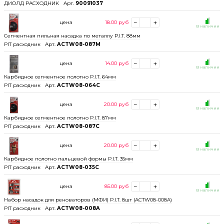
ДИОЛД РАСХОДНИК
Арт.
90091037
цена
18.00
руб
В наличии
Сегментная пильная насадка по металлу P.I.T. 88мм
PIT расходник
Арт.
ACTW08-087M
цена
14.00
руб
В наличии
Карбидное сегментное полотно P.I.T. 64мм
PIT расходник
Арт.
ACTW08-064C
цена
20.00
руб
В наличии
Карбидное сегментное полотно P.I.T. 87мм
PIT расходник
Арт.
ACTW08-087C
цена
20.00
руб
В наличии
Карбидное полотно пальцевой формы P.I.T. 35мм
PIT расходник
Арт.
ACTW08-035C
цена
85.00
руб
В наличии
Набор насадок для реноваторов (МФИ) P.I.T. 8шт (ACTW08-008A)
PIT расходник
Арт.
ACTW08-008A