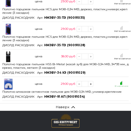
цена
29.00
руб
Нет в налич
Полотно торцовое пильное HCS для МЭВ-0,34 МФ, дерево, пластик,универс.креп
ление (3 насадки)
ДИОЛД РАСХОДНИК
Арт.
НМЭВУ-35 ПЗ (90091035)
цена
29.00
руб
Нет в налич
Полотно торцовое пильное HCS для МЭВ-0,34 МФ, дерево, пластик,универс.креп
ление (3 насадки)
ДИОЛД РАСХОДНИК
Арт.
НМЭВУ-35 ПЗ (90091028)
цена
38.00
руб
Нет в налич
Полотно торцовое пильное HSS Bi-Metal (косой зуб) для МЭВ-0,34 МФ, 34*93 мм., д
ерево, пластик, металл (3 насадки)
ДИОЛД РАСХОДНИК
Арт.
НМЭВУ-34 КЗ (90091029)
цена
29.00
руб
В наличии
Полотно алмазное сегментное пильное для МЭВ-0,34 МФ, универ.крепление
ДИОЛД РАСХОДНИК
Арт.
НМЭВУ-91 АП (90091034)
Наверх