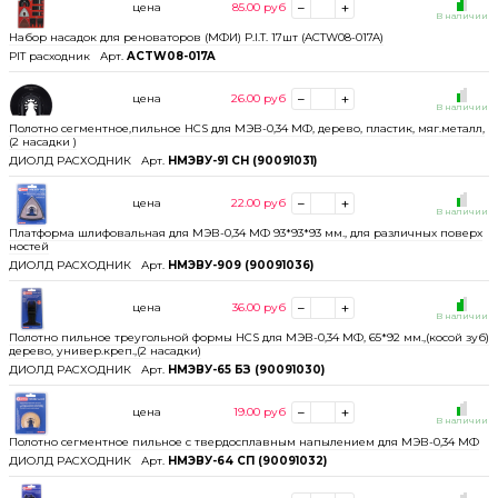
цена
85.00
руб
В наличии
Набор насадок для реноваторов (МФИ) P.I.T. 17шт (ACTW08-017A)
PIT расходник
Арт.
ACTW08-017A
цена
26.00
руб
В наличии
Полотно сегментное,пильное HCS для МЭВ-0,34 МФ, дерево, пластик, мяг.металл,
(2 насадки )
ДИОЛД РАСХОДНИК
Арт.
НМЭВУ-91 СН (90091031)
цена
22.00
руб
В наличии
Платформа шлифовальная для МЭВ-0,34 МФ 93*93*93 мм., для различных поверх
ностей
ДИОЛД РАСХОДНИК
Арт.
НМЭВУ-909 (90091036)
цена
36.00
руб
В наличии
Полотно пильное треугольной формы HCS для МЭВ-0,34 МФ, 65*92 мм.,(косой зуб)
дерево, универ.креп.,(2 насадки)
ДИОЛД РАСХОДНИК
Арт.
НМЭВУ-65 БЗ (90091030)
цена
19.00
руб
В наличии
Полотно сегментное пильное с твердосплавным напылением для МЭВ-0,34 МФ
ДИОЛД РАСХОДНИК
Арт.
НМЭВУ-64 СП (90091032)