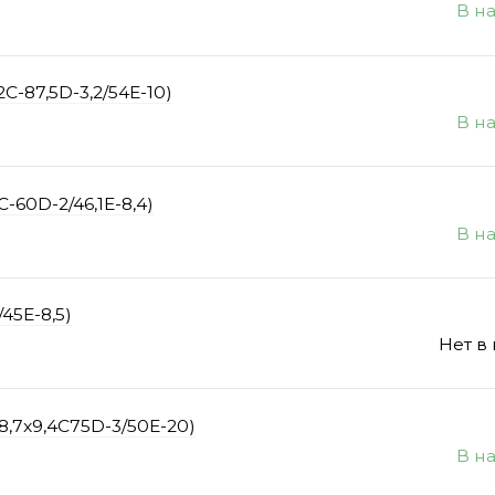
В н
C-87,5D-3,2/54E-10)
В н
-60D-2/46,1E-8,4)
В н
45E-8,5)
Нет в
8,7x9,4C75D-3/50E-20)
В н