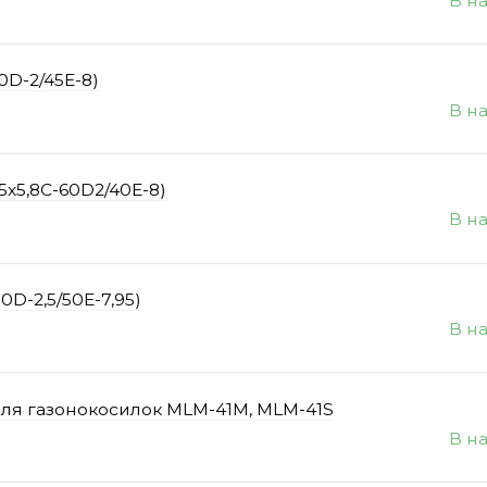
В н
0D-2/45E-8)
В н
5x5,8C-60D2/40E-8)
В н
D-2,5/50E-7,95)
В н
для газонокосилок MLM-41M, MLM-41S
В н