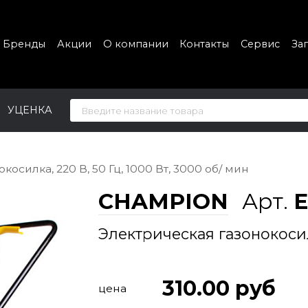
Бренды
Акции
О компании
Контакты
Сервис
За
УЦЕНКА
осилка, 220 В, 50 Гц, 1000 Вт, 3000 об/ мин
CHAMPION
Арт.
E
Электрическая газонокосилк
310.00
руб
цена