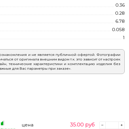
0.36
0.28
6.78
0.058
1
 ознакомления и не является публичной офертой. Фотографии
аться от оригинала внешним видом т.к. это зависит от настроек
айн, технические характеристики и комплектацию изделия без
ажные для Вас параметры при заказе».
35.00
руб
цена