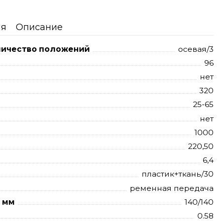
ия
Описание
личество положений
осевая/3
96
нет
320
25-65
нет
1000
220,50
6,4
пластик+ткань/30
ременная передача
, мм
140/140
0.58