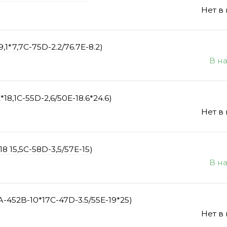
Нет в
1*7,7C-75D-2.2/76.7E-8.2)
В н
8,1С-55D-2,6/50E-18.6*24.6)
Нет в
 15,5C-58D-3,5/57E-15)
В н
-452B-10*17C-47D-3.5/55E-19*25)
Нет в