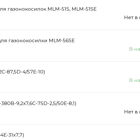
для газонокосилок MLM-51S, MLM-51SE
Нет в
для газонокосилки MLM-56SE
В н
C-87,5D-4/57E-10)
В н
80B-9,2x7,6C-75D-2,5/50E-8,1)
Нет в
4E-31x7,7)