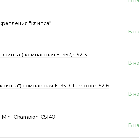
В н
крепления "клипса")
В н
клипса") компактная ЕТ452, C5213
В н
липса") компактная ET351 Champion C5216
В н
Mini, Champion, C5140
В н