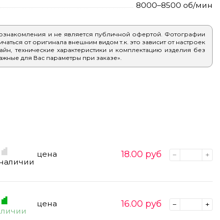
8000–8500 об/мин
 ознакомления и не является публичной офертой. Фотографии
аться от оригинала внешним видом т.к. это зависит от настроек
айн, технические характеристики и комплектацию изделия без
ажные для Вас параметры при заказе».
18.00
руб
цена
 наличии
16.00
руб
цена
аличии