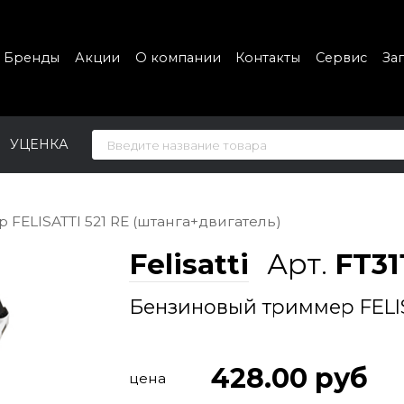
Бренды
Акции
О компании
Контакты
Сервис
За
УЦЕНКА
FELISATTI 521 RE (штанга+двигатель)
Felisatti
Арт.
FT311
Бензиновый триммер FELIS
428.00
руб
цена