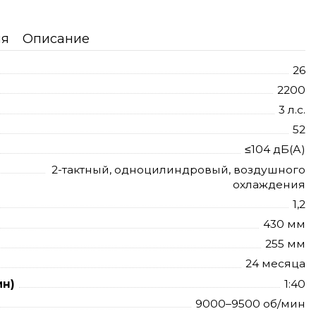
ия
Описание
26
2200
3 л.с.
52
≤104 дБ(А)
2-тактный, одноцилиндровый, воздушного
охлаждения
1,2
430 мм
255 мм
24 месяца
ин)
1:40
9000–9500 об/мин