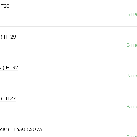
НТ28
В н
) HT29
В н
я) НТ37
В н
) НТ27
В н
са") ЕТ450 С5073