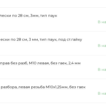
ески по 28 см, 3мм, тип паук
В н
ки по 28 см, 3 мм, тип паук, под ст.гайку
В н
рав без разб, М10 левая, без гаек, 2,4 мм
В н
разбора, левая резьба М10х1,25мм, без гаек
В н