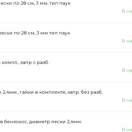
ски по 28 см, 3 мм, тип паук
В н
ески по 28 см, 3 мм тип паук
В н
компл., запр с разб.
В н
мм., гайки в комплекте, запр. без разб.
В н
 бензокос, диаметр лески 2,4мм.
В н