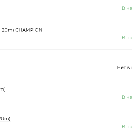
В н
(L-20m) CHAMPION
В н
Нет в
0m)
В н
-20m)
В н