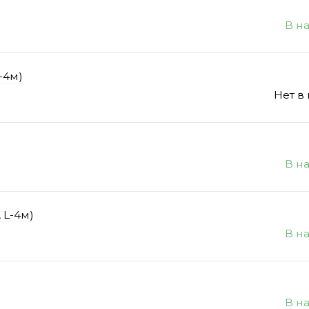
В н
-4м)
Нет в
В н
 L-4м)
В н
В н