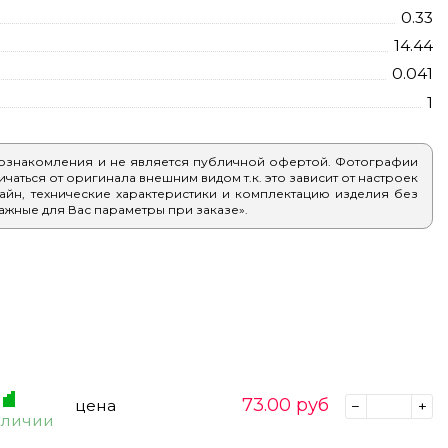
0.33
14.44
0.041
1
 ознакомления и не является публичной офертой. Фотографии
аться от оригинала внешним видом т.к. это зависит от настроек
айн, технические характеристики и комплектацию изделия без
ажные для Вас параметры при заказе».
73.00
руб
цена
аличии