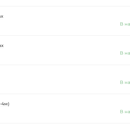
вх
В н
вх
В н
В н
-4м)
В н