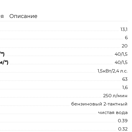
ия
Описание
13,1
6
20
")
40/1,5
/")
40/1,5
1,5кВт/2,4 л.с.
63
1,6
250 л/мин
бензиновый 2-тактный
чистая вода
0.39
0.32