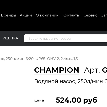
Бренды
Акции
О компании
Контакты
Сервис
За
УЦЕНКА
, 250л/мин 6/20, UP65, OHV 2, 2,4л.с., 1,5"
CHAMPION
Арт.
G
Водяной насос, 250л/мин 6/2
524.00
руб
цена