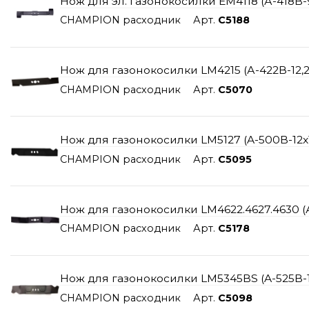
Нож для эл. газонокосилки ЕМ4118 (А-418B-9,
CHAMPION расходник
Арт.
C5188
Нож для газонокосилки LM4215 (А-422В-12,2*1
CHAMPION расходник
Арт.
C5070
Нож для газонокосилки LM5127 (A-500B-12x18
CHAMPION расходник
Арт.
C5095
Нож для газонокосилки LM4622.4627.4630 (А
CHAMPION расходник
Арт.
C5178
Нож для газонокосилки LM5345BS (A-525B-11*
CHAMPION расходник
Арт.
C5098