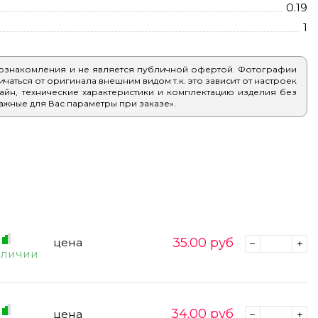
0.19
1
 ознакомления и не является публичной офертой. Фотографии
аться от оригинала внешним видом т.к. это зависит от настроек
айн, технические характеристики и комплектацию изделия без
ажные для Вас параметры при заказе».
35.00
руб
цена
аличии
34.00
руб
цена