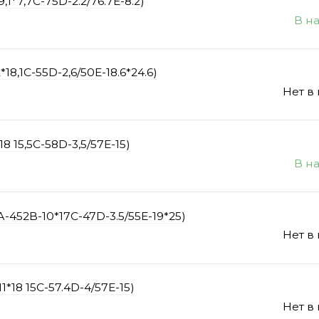
1*7,7C-75D-2.2/76.7E-8.2)
В н
8,1С-55D-2,6/50E-18.6*24.6)
Нет в
 15,5C-58D-3,5/57E-15)
В н
-452B-10*17C-47D-3.5/55E-19*25)
Нет в
18 15C-57.4D-4/57E-15)
Нет в