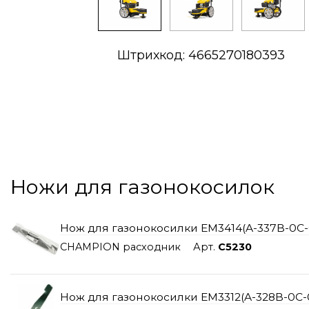
Штрихкод: 4665270180393
Ножи для газонокосилок
Нож для газонокосилки EM3414(A-337B-0C-0
CHAMPION расходник
Арт.
C5230
Нож для газонокосилки EM3312(A-328B-0C-