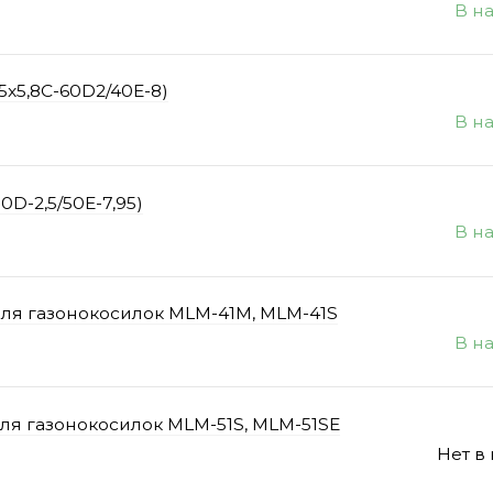
В н
5x5,8C-60D2/40E-8)
В н
D-2,5/50E-7,95)
В н
для газонокосилок MLM-41M, MLM-41S
В н
для газонокосилок MLM-51S, MLM-51SE
Нет в