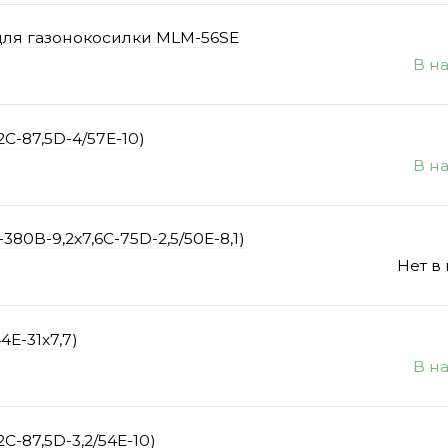
для газонокосилки MLM-56SE
В н
C-87,5D-4/57E-10)
В н
80B-9,2x7,6C-75D-2,5/50E-8,1)
Нет в
4E-31x7,7)
В н
C-87,5D-3,2/54E-10)