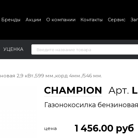
Бренды
Акции
О компании
Контакты
Сервис
За
УЦЕНКА
овая 2,9 кВт.,599 мм.,корд 4мм./546 мм.
CHAMPION
Арт.
Газонокосилка бензиновая 
1 456.00
руб
цена