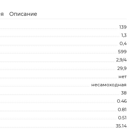
ия
Описание
139
1,3
0,4
599
2,9/4
29,9
нет
несамоходная
38
0.46
0.81
0.51
35.14