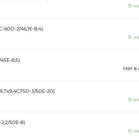
В н
-60D-2/46,1E-8,4)
В н
45E-8,5)
Нет в
8,7x9,4C75D-3/50E-20)
В н
2,2/50E-8)
В н