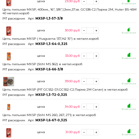
цена
23.00
руб
В наличии
Цепь пильная MXSP, 400мм., 16", 3/8",1,3мм.,57зв. GCS38-C2.Парма 2М, Huter BS-45M
40 металл.короб
PIT расходник
Арт.
MXSP-1,3-57-3/8
цена
30.00
руб
В наличии
Цепь пильная MXSP ( Husgvarna 137,142 15") в металл.короб
PIT расходник
Арт.
MXSP-1,3-64-0,325
цена
33.00
руб
В наличии
Цепь пильная MXSP (Stihl MS 362) в метал.короб
PIT расходник
Арт.
MXSP-1,6-66-3/8
цена
39.00
руб
В наличии
Цепь пильная MXSP (PIT GCS52-D1.GCS52-C2.Парма 2М Carver) в метал.короб
PIT расходник
Арт.
MXSP-1,3-72-0,325
цена
34.00
руб
В наличии
Цепь пильная MXSP (Stihl MS 260, 267, 271) в метал.короб
PIT расходник
Арт.
MXSP-1,6-67-0,325
цена
31.00
руб
В наличии