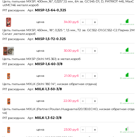
Цепь пильная MXSP, 400мм.,16", 0,325",1,5 мм., 64 зв. GCS45-D1, D, PATRIOT 445, MaxC
utMC146 металл.короб
PIT расходник
Арт.
MXSP-1,5-64-0,325
цена
34.00
руб
В наличии
Цепь пильная MXSP, 450мм., 18", 0,325 ", 1,5 мм., 72 зв. GCS52-D1.GCS52-C2.Парма 2М
Carver ,металл.короб
PIT расходник
Арт.
MXSP-1,5-72-0.325
цена
30.00
руб
В наличии
Цепь пильная MXSP (Stihl MS 361) в метал.короб
PIT расходник
Арт.
MXSP-1,6-60-3/8
цена
21.00
руб
В наличии
Цепь пильная MXLK (Stihl 180 14", низкая обратная отдача)
PIT расходник
Арт.
MXLK-1,3-50-3/8
цена
22.00
руб
В наличии
Цепь пильная MXLK (Partner.Poulan.Husgvarna120.130.ECHO, низкая обратная отда
ча)
PIT расходник
Арт.
MXLK-1,3-52-3/8
цена
23.00
руб
В наличии