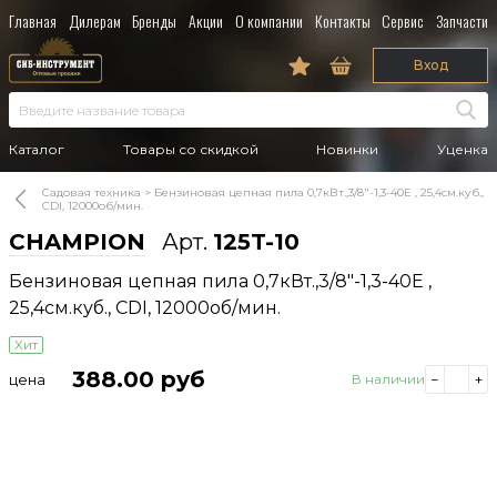
Главная
Дилерам
Бренды
Акции
О компании
Контакты
Сервис
Запчасти
Вход
Каталог
Товары со скидкой
Новинки
Уценка
Садовая техника
Бензиновая цепная пила 0,7кВт.,3/8"-1,3-40Е , 25,4см.куб.,
CDI, 12000об/мин.
CHAMPION
Арт.
125T-10
Бензиновая цепная пила 0,7кВт.,3/8"-1,3-40Е ,
25,4см.куб., CDI, 12000об/мин.
Хит
388.00
руб
цена
В наличии