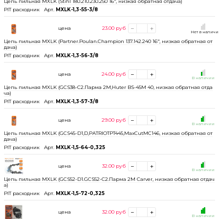
Цепь пильная MXLK (Stihl 180.210.230.250 16", низкая обратная отдача)
PIT расходник
Арт.
MXLK-1,3-55-3/8
цена
23.00
руб
Нет в налич
Цепь пильная MXLK (Partner.Poulan.Champion 137.142.240 16", низкая обратная от
дача)
PIT расходник
Арт.
MXLK-1,3-56-3/8
цена
24.00
руб
В наличии
Цепь пильная MXLK (GCS38-C2.Парма 2М,Huter BS-45М 40, низкая обратная отда
ча)
PIT расходник
Арт.
MXLK-1,3-57-3/8
цена
29.00
руб
В наличии
Цепь пильная MXLK (GCS45-D1,D,PATRIOTPT445,MaxCutMC146, низкая обратная от
дача)
PIT расходник
Арт.
MXLK-1,5-64-0,325
цена
32.00
руб
В наличии
Цепь пильная MXLK (GCS52-D1.GCS52-C2.Парма 2М Carver, низкая обратная отдач
а)
PIT расходник
Арт.
MXLK-1,5-72-0,325
цена
32.00
руб
В наличии