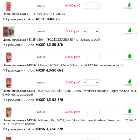
цена
44.00
руб
В наличии
Цепь пильная P.I.T. 67зв 0,325" 1,6мм16"
PIT расходник
Арт.
ASCH01-1667S
цена
22.00
руб
В наличии
Цепь пильная MXSP (Stihl 180.210.230.250 16") в метал.короб
PIT расходник
Арт.
MXSP-1,3-55-3/8
цена
20.00
руб
В наличии
Цепь пильная MXSP 350мм.,14",3/8", 1,3мм.,50зв., Stihl 180 14" металл. короб
PIT расходник
Арт.
MXSP-1,3-50-3/8
цена
21.00
руб
В наличии
Цепь пильная MXSP, 350 мм., 14", 3/8",1,3мм., 52зв. Partner.Poulan.Husgvarna120.130 E
CHO металл.короб
PIT расходник
Арт.
MXSP-1,3-52-3/8
цена
22.00
руб
В наличии
Цепь пильная MXSP, 400мм., 16", 3/8",1,3мм.,56зв. Partner.Poulan.Champion 137.142.2
40 16" металл.короб
PIT расходник
Арт.
MXSP-1,3-56-3/8