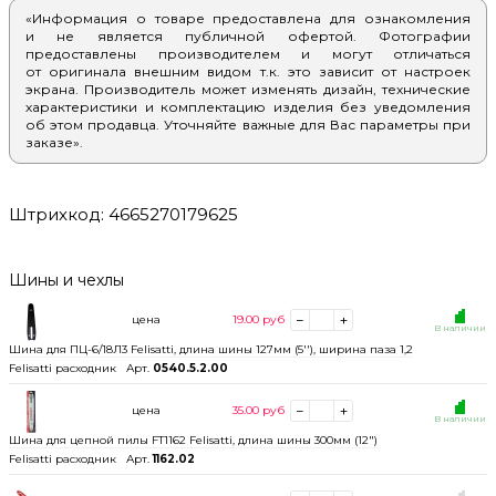
«Информация о товаре предоставлена для ознакомления
и не является публичной офертой. Фотографии
предоставлены производителем и могут отличаться
от оригинала внешним видом т.к. это зависит от настроек
экрана. Производитель может изменять дизайн, технические
характеристики и комплектацию изделия без уведомления
об этом продавца. Уточняйте важные для Вас параметры при
заказе».
Штрихкод: 4665270179625
Шины и чехлы
цена
19.00
руб
В наличии
Шина для ПЦ-6/18Л3 Felisatti, длина шины 127мм (5''), ширина паза 1,2
Felisatti расходник
Арт.
0540.5.2.00
цена
35.00
руб
В наличии
Шина для цепной пилы FT1162 Felisatti, длина шины 300мм (12")
Felisatti расходник
Арт.
1162.02