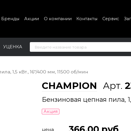
Бренды
Акции
О компании
Контакты
Сервис
За
УЦЕНКА
а, 1,5 кВт., 16"/400 мм, 11500 об/мин
CHAMPION
Арт.
2
Бензиновая цепная пила, 1,5
Акция
366.00
руб
цена