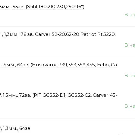
., 55зв. (Stihl 180,210,230,250-16")
В н
3мм., 76 зв. Carver 52-20.62-20 Patriot Pt.5220.
В н
5мм., 64зв. (Husqvarna 339,353,359,455, Echo, Ca
В н
.5мм., 72зв. (PIT GCS52-D1, GCS52-C2, Carver 45-
В н
1,3мм., 64зв.