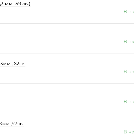
 мм., 59 зв.)
В н
В н
3мм., 62зв.
В н
В н
3мм.,57зв.
В н