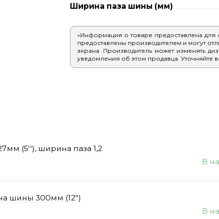
Ширина паза шины (мм)
«Информация о товаре предоставлена для
предоставлены производителем и могут отлич
экрана. Производитель может изменять диз
уведомления об этом продавца. Уточняйте в
7мм (5''), ширина паза 1,2
В н
ина шины 300мм (12")
В н