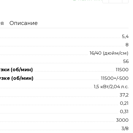
ия
Описание
5,4
8
16/40 (дюйм/см)
56
зки (об/мин)
11500
зке (об/мин)
11500+/-500
1,5 кВт/2,04 л.с.
37,2
0,21
0,31
3000
3/8