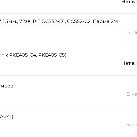
Нет в
1,3мм., 72зв. PIT GCS52-D1, GCS52-C2, Парма 2М
В н
ит к PKE405-C4, PKE405-C5)
Нет в
веньев
В н
EA041)
В н