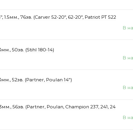
5мм., 76зв. (Carver 52-20", 62-20", Patriot PT 522
В н
., 50зв. (Stihl 180-14)
В н
м., 52зв. (Partner, Poulan 14")
В н
м., 56зв. (Partner, Poulan, Champion 237, 241, 24
В н