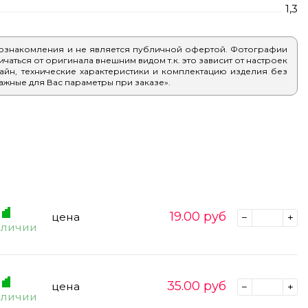
1,3
 ознакомления и не является публичной офертой. Фотографии
аться от оригинала внешним видом т.к. это зависит от настроек
айн, технические характеристики и комплектацию изделия без
ажные для Вас параметры при заказе».
19.00
руб
цена
аличии
35.00
руб
цена
аличии