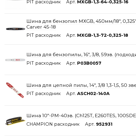
PIT расходник
Арт.
MXGB-1,3-64-0,325-16
Шина для бензопил МХGB, 450мм/18", 0,325", 
Carver 45-18
PIT расходник
Арт.
MXGB-1,3-72-0,325-18
Шина для бензопилы, 16", 3/8, 59зв. (подход
PIT расходник
Арт.
P03B0057
Шина для цепной пилы, 14", 3/8 1,3-1,5, 50 з
PIT расходник
Арт.
ASCH02-140A
Шина 10"-РМ-40зв. (Ch125T, E260TES, 100SD
CHAMPION расходник
Арт.
952931